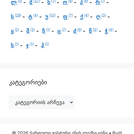
(5)
(37)
(7)
(8)
(6)
(1)
ლ
მ
ნ
ო
პ
რ
(29)
(4)
(10)
(7)
(4)
(3)
ს
ტ
უ
ფ
ქ
ღ
(2)
(3)
(1)
(7)
(6)
(3)
(4)
ყ
შ
ჩ
ც
ძ
წ
ჭ
(1)
(1)
(1)
ხ
ჯ
ჰ
კატეგორიები
© 2026 ქართული ჟესტური ენის ლექსიკონი
• Built