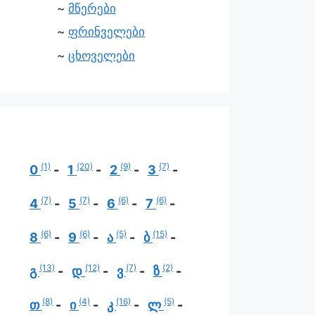
მწერები
ფრინველები
ცხოველები
(1)
(20)
(9)
(7)
0
1
2
3
(7)
(7)
(6)
(6)
4
5
6
7
(6)
(6)
(5)
(15)
8
9
ა
ბ
(13)
(12)
(7)
(2)
გ
დ
ვ
ზ
(8)
(4)
(16)
(5)
თ
ი
კ
ლ