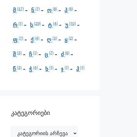
(37)
(7)
(8)
(6)
მ
ნ
ო
პ
(1)
(29)
(4)
(10)
რ
ს
ტ
უ
(7)
(4)
(3)
(2)
ფ
ქ
ღ
ყ
(3)
(1)
(7)
(6)
შ
ჩ
ც
ძ
(3)
(4)
(1)
(1)
(1)
წ
ჭ
ხ
ჯ
ჰ
კატეგორიები