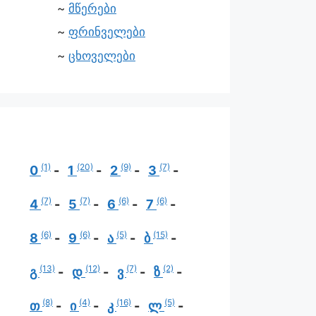
მწერები
ფრინველები
ცხოველები
(1)
(20)
(9)
(7)
0
1
2
3
(7)
(7)
(6)
(6)
4
5
6
7
(6)
(6)
(5)
(15)
8
9
ა
ბ
(13)
(12)
(7)
(2)
გ
დ
ვ
ზ
(8)
(4)
(16)
(5)
თ
ი
კ
ლ