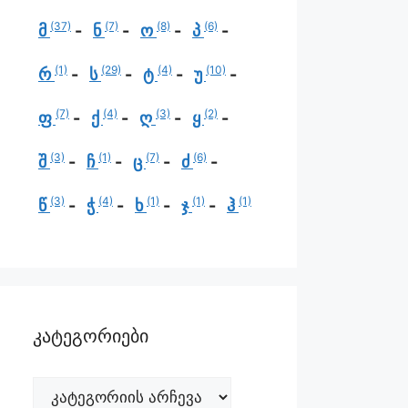
(37)
(7)
(8)
(6)
მ
ნ
ო
პ
(1)
(29)
(4)
(10)
რ
ს
ტ
უ
(7)
(4)
(3)
(2)
ფ
ქ
ღ
ყ
(3)
(1)
(7)
(6)
შ
ჩ
ც
ძ
(3)
(4)
(1)
(1)
(1)
წ
ჭ
ხ
ჯ
ჰ
კატეგორიები