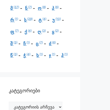
(37)
(7)
(8)
(6)
მ
ნ
ო
პ
(1)
(29)
(4)
(10)
რ
ს
ტ
უ
(7)
(4)
(3)
(2)
ფ
ქ
ღ
ყ
(3)
(1)
(7)
(6)
შ
ჩ
ც
ძ
(3)
(4)
(1)
(1)
(1)
წ
ჭ
ხ
ჯ
ჰ
კატეგორიები