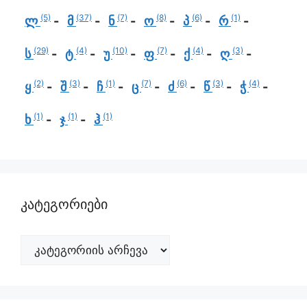
(5)
(37)
(7)
(8)
(6)
(1)
ლ
მ
ნ
ო
პ
რ
(29)
(4)
(10)
(7)
(4)
(3)
ს
ტ
უ
ფ
ქ
ღ
(2)
(3)
(1)
(7)
(6)
(3)
(4)
ყ
შ
ჩ
ც
ძ
წ
ჭ
(1)
(1)
(1)
ხ
ჯ
ჰ
კატეგორიები