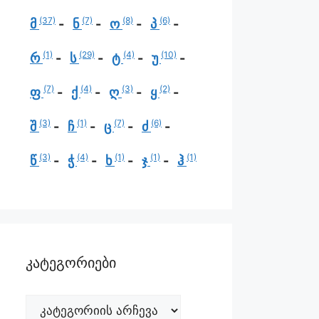
(37)
(7)
(8)
(6)
მ
ნ
ო
პ
(1)
(29)
(4)
(10)
რ
ს
ტ
უ
(7)
(4)
(3)
(2)
ფ
ქ
ღ
ყ
(3)
(1)
(7)
(6)
შ
ჩ
ც
ძ
(3)
(4)
(1)
(1)
(1)
წ
ჭ
ხ
ჯ
ჰ
კატეგორიები