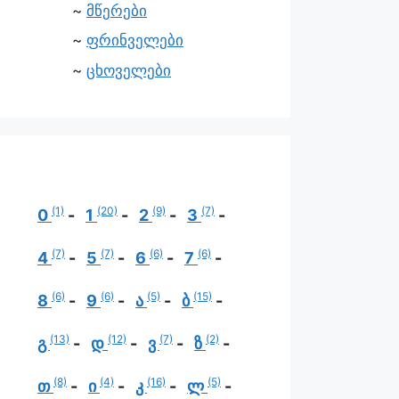
მწერები
ფრინველები
ცხოველები
(1)
(20)
(9)
(7)
0
1
2
3
(7)
(7)
(6)
(6)
4
5
6
7
(6)
(6)
(5)
(15)
8
9
ა
ბ
(13)
(12)
(7)
(2)
გ
დ
ვ
ზ
(8)
(4)
(16)
(5)
თ
ი
კ
ლ