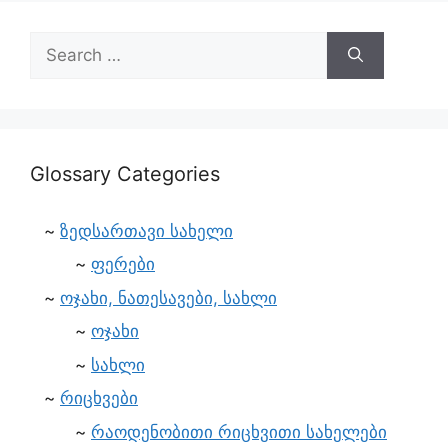
Glossary Categories
ზედსართავი სახელი
ფერები
ოჯახი, ნათესავები, სახლი
ოჯახი
სახლი
რიცხვები
რაოდენობითი რიცხვითი სახელები