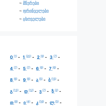
მწერები
ფრინველები
ცხოველები
(1)
(20)
(9)
(7)
0
1
2
3
(7)
(7)
(6)
(6)
4
5
6
7
(6)
(6)
(5)
(15)
8
9
ა
ბ
(13)
(12)
(7)
(2)
გ
დ
ვ
ზ
(8)
(4)
(16)
(5)
თ
ი
კ
ლ