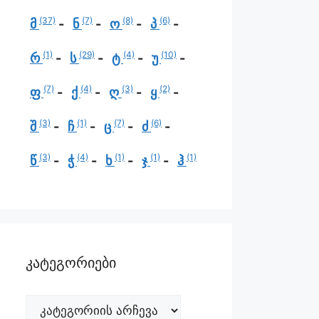
(37)
(7)
(8)
(6)
მ
ნ
ო
პ
(1)
(29)
(4)
(10)
რ
ს
ტ
უ
(7)
(4)
(3)
(2)
ფ
ქ
ღ
ყ
(3)
(1)
(7)
(6)
შ
ჩ
ც
ძ
(3)
(4)
(1)
(1)
(1)
წ
ჭ
ხ
ჯ
ჰ
კატეგორიები