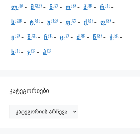
(5)
(37)
(7)
(8)
(6)
(1)
ლ
მ
ნ
ო
პ
რ
(29)
(4)
(10)
(7)
(4)
(3)
ს
ტ
უ
ფ
ქ
ღ
(2)
(3)
(1)
(7)
(6)
(3)
(4)
ყ
შ
ჩ
ც
ძ
წ
ჭ
(1)
(1)
(1)
ხ
ჯ
ჰ
კატეგორიები