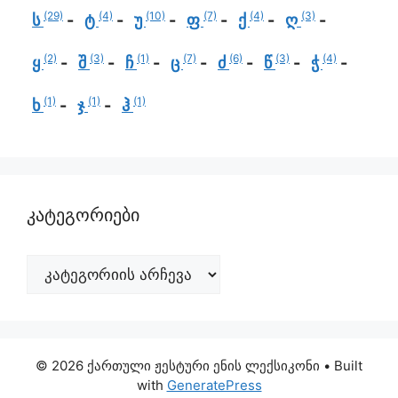
(29)
(4)
(10)
(7)
(4)
(3)
ს
ტ
უ
ფ
ქ
ღ
(2)
(3)
(1)
(7)
(6)
(3)
(4)
ყ
შ
ჩ
ც
ძ
წ
ჭ
(1)
(1)
(1)
ხ
ჯ
ჰ
კატეგორიები
© 2026 ქართული ჟესტური ენის ლექსიკონი
• Built
with
GeneratePress