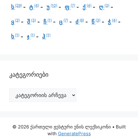
(29)
(4)
(10)
(7)
(4)
(3)
ს
ტ
უ
ფ
ქ
ღ
(2)
(3)
(1)
(7)
(6)
(3)
(4)
ყ
შ
ჩ
ც
ძ
წ
ჭ
(1)
(1)
(1)
ხ
ჯ
ჰ
კატეგორიები
© 2026 ქართული ჟესტური ენის ლექსიკონი
• Built
with
GeneratePress