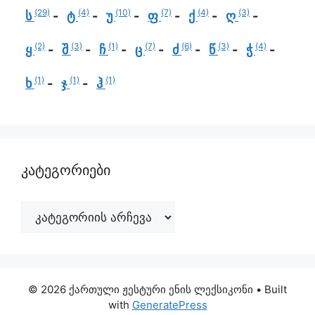
(29)
(4)
(10)
(7)
(4)
(3)
ს
ტ
უ
ფ
ქ
ღ
(2)
(3)
(1)
(7)
(6)
(3)
(4)
ყ
შ
ჩ
ც
ძ
წ
ჭ
(1)
(1)
(1)
ხ
ჯ
ჰ
კატეგორიები
© 2026 ქართული ჟესტური ენის ლექსიკონი
• Built
with
GeneratePress