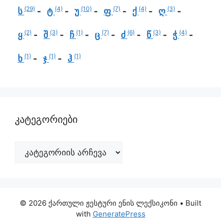
(29)
(4)
(10)
(7)
(4)
(3)
ს
ტ
უ
ფ
ქ
ღ
(2)
(3)
(1)
(7)
(6)
(3)
(4)
ყ
შ
ჩ
ც
ძ
წ
ჭ
(1)
(1)
(1)
ხ
ჯ
ჰ
კატეგორიები
© 2026 ქართული ჟესტური ენის ლექსიკონი
• Built
with
GeneratePress