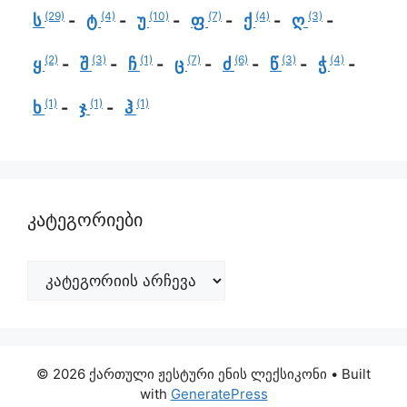
(29)
(4)
(10)
(7)
(4)
(3)
ს
ტ
უ
ფ
ქ
ღ
(2)
(3)
(1)
(7)
(6)
(3)
(4)
ყ
შ
ჩ
ც
ძ
წ
ჭ
(1)
(1)
(1)
ხ
ჯ
ჰ
კატეგორიები
© 2026 ქართული ჟესტური ენის ლექსიკონი
• Built
with
GeneratePress