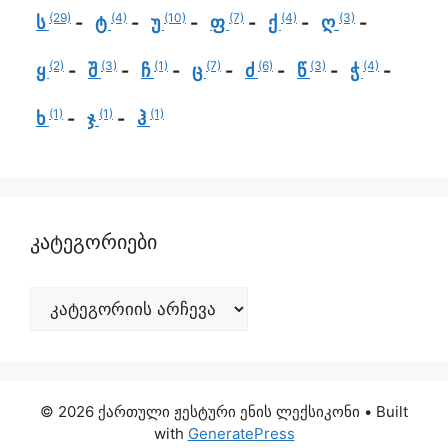
(29)
(4)
(10)
(7)
(4)
(3)
ს
ტ
უ
ფ
ქ
ღ
(2)
(3)
(1)
(7)
(6)
(3)
(4)
ყ
შ
ჩ
ც
ძ
წ
ჭ
(1)
(1)
(1)
ხ
ჯ
ჰ
კატეგორიები
© 2026 ქართული ჟესტური ენის ლექსიკონი
• Built
with
GeneratePress