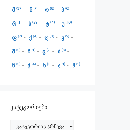
(37)
(7)
(8)
(6)
მ
ნ
ო
პ
(1)
(29)
(4)
(10)
რ
ს
ტ
უ
(7)
(4)
(3)
(2)
ფ
ქ
ღ
ყ
(3)
(1)
(7)
(6)
შ
ჩ
ც
ძ
(3)
(4)
(1)
(1)
(1)
წ
ჭ
ხ
ჯ
ჰ
კატეგორიები