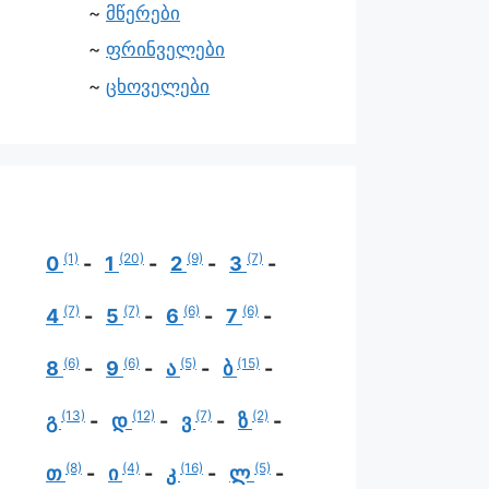
მწერები
ფრინველები
ცხოველები
(1)
(20)
(9)
(7)
0
1
2
3
(7)
(7)
(6)
(6)
4
5
6
7
(6)
(6)
(5)
(15)
8
9
ა
ბ
(13)
(12)
(7)
(2)
გ
დ
ვ
ზ
(8)
(4)
(16)
(5)
თ
ი
კ
ლ