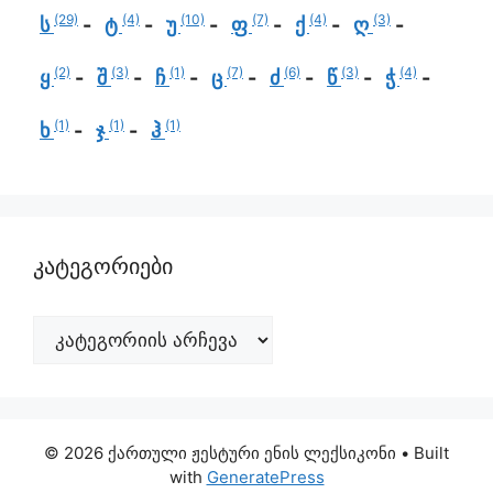
(29)
(4)
(10)
(7)
(4)
(3)
ს
ტ
უ
ფ
ქ
ღ
(2)
(3)
(1)
(7)
(6)
(3)
(4)
ყ
შ
ჩ
ც
ძ
წ
ჭ
(1)
(1)
(1)
ხ
ჯ
ჰ
კატეგორიები
© 2026 ქართული ჟესტური ენის ლექსიკონი
• Built
with
GeneratePress