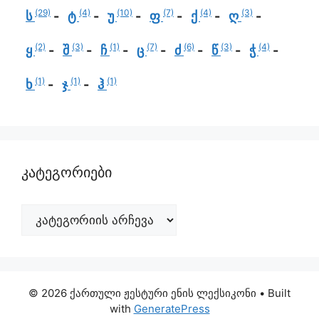
(29)
(4)
(10)
(7)
(4)
(3)
ს
ტ
უ
ფ
ქ
ღ
(2)
(3)
(1)
(7)
(6)
(3)
(4)
ყ
შ
ჩ
ც
ძ
წ
ჭ
(1)
(1)
(1)
ხ
ჯ
ჰ
კატეგორიები
© 2026 ქართული ჟესტური ენის ლექსიკონი
• Built
with
GeneratePress