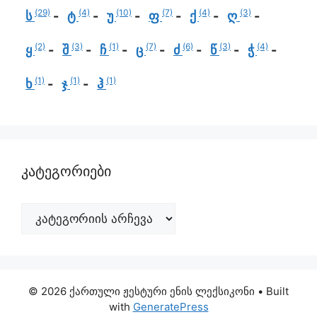
(29)
(4)
(10)
(7)
(4)
(3)
ს
ტ
უ
ფ
ქ
ღ
(2)
(3)
(1)
(7)
(6)
(3)
(4)
ყ
შ
ჩ
ც
ძ
წ
ჭ
(1)
(1)
(1)
ხ
ჯ
ჰ
კატეგორიები
© 2026 ქართული ჟესტური ენის ლექსიკონი
• Built
with
GeneratePress