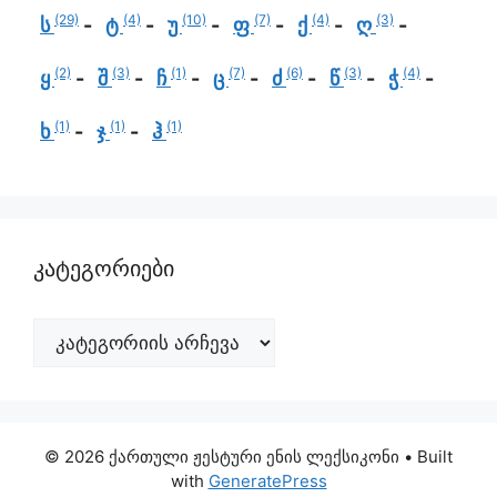
(29)
(4)
(10)
(7)
(4)
(3)
ს
ტ
უ
ფ
ქ
ღ
(2)
(3)
(1)
(7)
(6)
(3)
(4)
ყ
შ
ჩ
ც
ძ
წ
ჭ
(1)
(1)
(1)
ხ
ჯ
ჰ
კატეგორიები
© 2026 ქართული ჟესტური ენის ლექსიკონი
• Built
with
GeneratePress