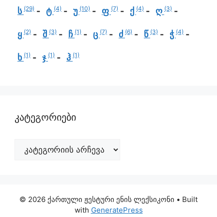
(29)
(4)
(10)
(7)
(4)
(3)
ს
ტ
უ
ფ
ქ
ღ
(2)
(3)
(1)
(7)
(6)
(3)
(4)
ყ
შ
ჩ
ც
ძ
წ
ჭ
(1)
(1)
(1)
ხ
ჯ
ჰ
კატეგორიები
© 2026 ქართული ჟესტური ენის ლექსიკონი
• Built
with
GeneratePress