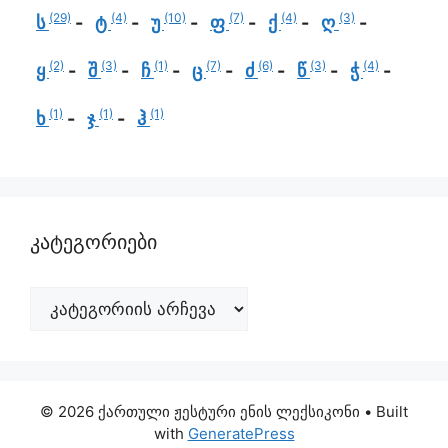
(29)
(4)
(10)
(7)
(4)
(3)
ს
ტ
უ
ფ
ქ
ღ
(2)
(3)
(1)
(7)
(6)
(3)
(4)
ყ
შ
ჩ
ც
ძ
წ
ჭ
(1)
(1)
(1)
ხ
ჯ
ჰ
კატეგორიები
© 2026 ქართული ჟესტური ენის ლექსიკონი
• Built
with
GeneratePress