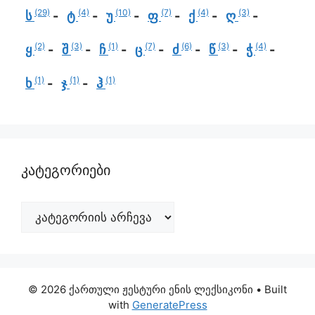
(29)
(4)
(10)
(7)
(4)
(3)
ს
ტ
უ
ფ
ქ
ღ
(2)
(3)
(1)
(7)
(6)
(3)
(4)
ყ
შ
ჩ
ც
ძ
წ
ჭ
(1)
(1)
(1)
ხ
ჯ
ჰ
კატეგორიები
© 2026 ქართული ჟესტური ენის ლექსიკონი
• Built
with
GeneratePress