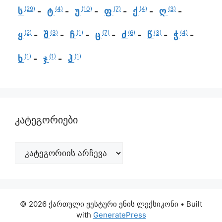
(29)
(4)
(10)
(7)
(4)
(3)
ს
ტ
უ
ფ
ქ
ღ
(2)
(3)
(1)
(7)
(6)
(3)
(4)
ყ
შ
ჩ
ც
ძ
წ
ჭ
(1)
(1)
(1)
ხ
ჯ
ჰ
კატეგორიები
© 2026 ქართული ჟესტური ენის ლექსიკონი
• Built
with
GeneratePress