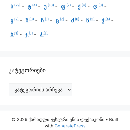
(29)
(4)
(10)
(7)
(4)
(3)
ს
ტ
უ
ფ
ქ
ღ
(2)
(3)
(1)
(7)
(6)
(3)
(4)
ყ
შ
ჩ
ც
ძ
წ
ჭ
(1)
(1)
(1)
ხ
ჯ
ჰ
კატეგორიები
© 2026 ქართული ჟესტური ენის ლექსიკონი
• Built
with
GeneratePress