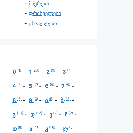
მწერები
ფრინველები
ცხოველები
(1)
(20)
(9)
(7)
0
1
2
3
(7)
(7)
(6)
(6)
4
5
6
7
(6)
(6)
(5)
(15)
8
9
ა
ბ
(13)
(12)
(7)
(2)
გ
დ
ვ
ზ
(8)
(4)
(16)
(5)
თ
ი
კ
ლ