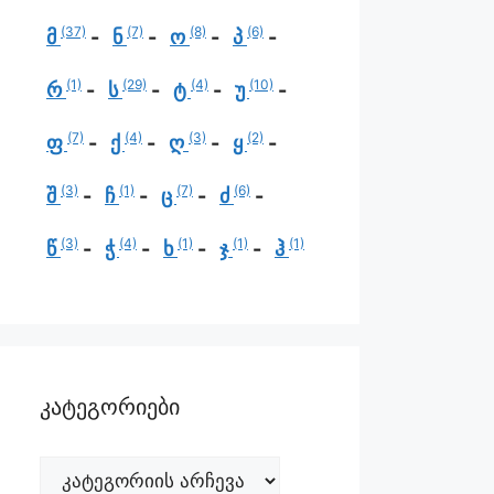
(37)
(7)
(8)
(6)
მ
ნ
ო
პ
(1)
(29)
(4)
(10)
რ
ს
ტ
უ
(7)
(4)
(3)
(2)
ფ
ქ
ღ
ყ
(3)
(1)
(7)
(6)
შ
ჩ
ც
ძ
(3)
(4)
(1)
(1)
(1)
წ
ჭ
ხ
ჯ
ჰ
კატეგორიები