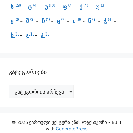
(29)
(4)
(10)
(7)
(4)
(3)
ს
ტ
უ
ფ
ქ
ღ
(2)
(3)
(1)
(7)
(6)
(3)
(4)
ყ
შ
ჩ
ც
ძ
წ
ჭ
(1)
(1)
(1)
ხ
ჯ
ჰ
კატეგორიები
© 2026 ქართული ჟესტური ენის ლექსიკონი
• Built
with
GeneratePress