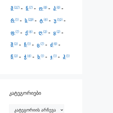
(37)
(7)
(8)
(6)
მ
ნ
ო
პ
(1)
(29)
(4)
(10)
რ
ს
ტ
უ
(7)
(4)
(3)
(2)
ფ
ქ
ღ
ყ
(3)
(1)
(7)
(6)
შ
ჩ
ც
ძ
(3)
(4)
(1)
(1)
(1)
წ
ჭ
ხ
ჯ
ჰ
კატეგორიები