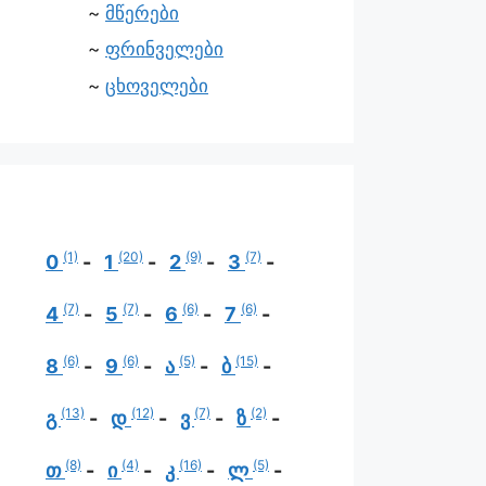
მწერები
ფრინველები
ცხოველები
(1)
(20)
(9)
(7)
0
1
2
3
(7)
(7)
(6)
(6)
4
5
6
7
(6)
(6)
(5)
(15)
8
9
ა
ბ
(13)
(12)
(7)
(2)
გ
დ
ვ
ზ
(8)
(4)
(16)
(5)
თ
ი
კ
ლ