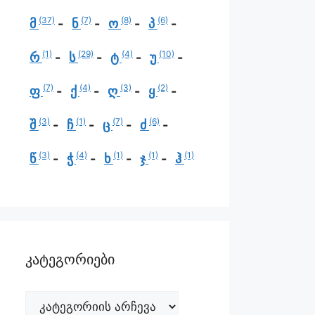
(37)
(7)
(8)
(6)
მ
ნ
ო
პ
(1)
(29)
(4)
(10)
რ
ს
ტ
უ
(7)
(4)
(3)
(2)
ფ
ქ
ღ
ყ
(3)
(1)
(7)
(6)
შ
ჩ
ც
ძ
(3)
(4)
(1)
(1)
(1)
წ
ჭ
ხ
ჯ
ჰ
კატეგორიები