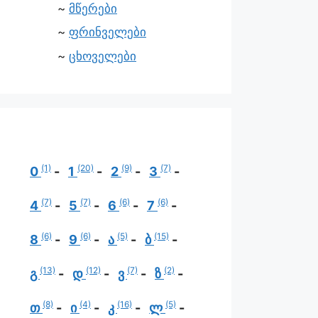
მწერები
ფრინველები
ცხოველები
(1)
(20)
(9)
(7)
0
1
2
3
(7)
(7)
(6)
(6)
4
5
6
7
(6)
(6)
(5)
(15)
8
9
ა
ბ
(13)
(12)
(7)
(2)
გ
დ
ვ
ზ
(8)
(4)
(16)
(5)
თ
ი
კ
ლ