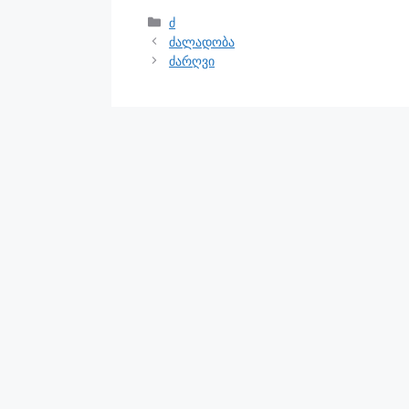
ძ
ძალადობა
ძარღვი