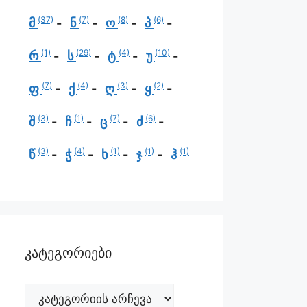
(37)
(7)
(8)
(6)
მ
ნ
ო
პ
(1)
(29)
(4)
(10)
რ
ს
ტ
უ
(7)
(4)
(3)
(2)
ფ
ქ
ღ
ყ
(3)
(1)
(7)
(6)
შ
ჩ
ც
ძ
(3)
(4)
(1)
(1)
(1)
წ
ჭ
ხ
ჯ
ჰ
კატეგორიები