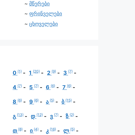
მწერები
ფრინველები
ცხოველები
(1)
(20)
(9)
(7)
0
1
2
3
(7)
(7)
(6)
(6)
4
5
6
7
(6)
(6)
(5)
(15)
8
9
ა
ბ
(13)
(12)
(7)
(2)
გ
დ
ვ
ზ
(8)
(4)
(16)
(5)
თ
ი
კ
ლ