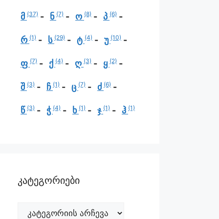
(37)
(7)
(8)
(6)
მ
ნ
ო
პ
(1)
(29)
(4)
(10)
რ
ს
ტ
უ
(7)
(4)
(3)
(2)
ფ
ქ
ღ
ყ
(3)
(1)
(7)
(6)
შ
ჩ
ც
ძ
(3)
(4)
(1)
(1)
(1)
წ
ჭ
ხ
ჯ
ჰ
კატეგორიები