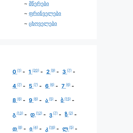
მწერები
ფრინველები
ცხოველები
(1)
(20)
(9)
(7)
0
1
2
3
(7)
(7)
(6)
(6)
4
5
6
7
(6)
(6)
(5)
(15)
8
9
ა
ბ
(13)
(12)
(7)
(2)
გ
დ
ვ
ზ
(8)
(4)
(16)
(5)
თ
ი
კ
ლ