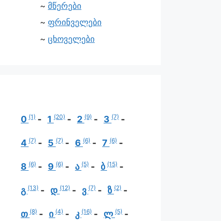
მწერები
ფრინველები
ცხოველები
(1)
(20)
(9)
(7)
0
1
2
3
(7)
(7)
(6)
(6)
4
5
6
7
(6)
(6)
(5)
(15)
8
9
ა
ბ
(13)
(12)
(7)
(2)
გ
დ
ვ
ზ
(8)
(4)
(16)
(5)
თ
ი
კ
ლ