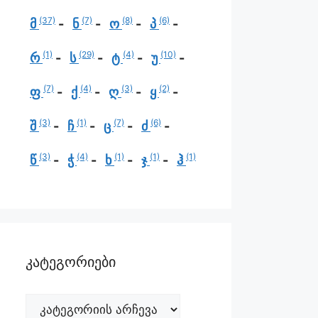
(37)
(7)
(8)
(6)
მ
ნ
ო
პ
(1)
(29)
(4)
(10)
რ
ს
ტ
უ
(7)
(4)
(3)
(2)
ფ
ქ
ღ
ყ
(3)
(1)
(7)
(6)
შ
ჩ
ც
ძ
(3)
(4)
(1)
(1)
(1)
წ
ჭ
ხ
ჯ
ჰ
კატეგორიები