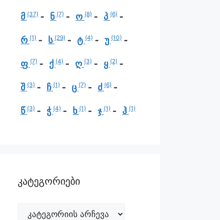
(37)
(7)
(8)
(6)
მ
ნ
ო
პ
(1)
(29)
(4)
(10)
რ
ს
ტ
უ
(7)
(4)
(3)
(2)
ფ
ქ
ღ
ყ
(3)
(1)
(7)
(6)
შ
ჩ
ც
ძ
(3)
(4)
(1)
(1)
(1)
წ
ჭ
ხ
ჯ
ჰ
კატეგორიები