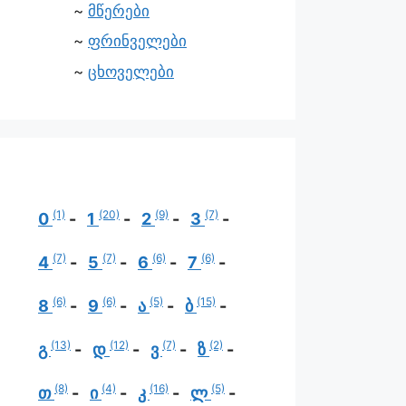
მწერები
ფრინველები
ცხოველები
(1)
(20)
(9)
(7)
0
1
2
3
(7)
(7)
(6)
(6)
4
5
6
7
(6)
(6)
(5)
(15)
8
9
ა
ბ
(13)
(12)
(7)
(2)
გ
დ
ვ
ზ
(8)
(4)
(16)
(5)
თ
ი
კ
ლ