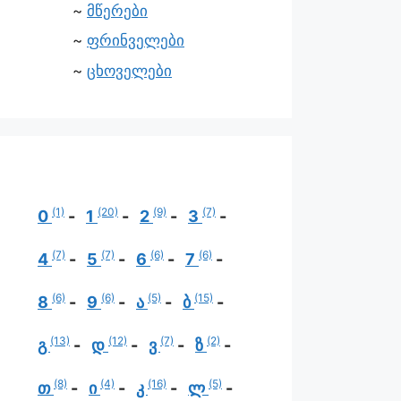
მწერები
ფრინველები
ცხოველები
(1)
(20)
(9)
(7)
0
1
2
3
(7)
(7)
(6)
(6)
4
5
6
7
(6)
(6)
(5)
(15)
8
9
ა
ბ
(13)
(12)
(7)
(2)
გ
დ
ვ
ზ
(8)
(4)
(16)
(5)
თ
ი
კ
ლ