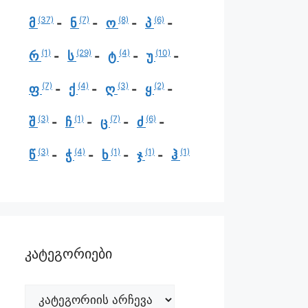
(37)
(7)
(8)
(6)
მ
ნ
ო
პ
(1)
(29)
(4)
(10)
რ
ს
ტ
უ
(7)
(4)
(3)
(2)
ფ
ქ
ღ
ყ
(3)
(1)
(7)
(6)
შ
ჩ
ც
ძ
(3)
(4)
(1)
(1)
(1)
წ
ჭ
ხ
ჯ
ჰ
კატეგორიები