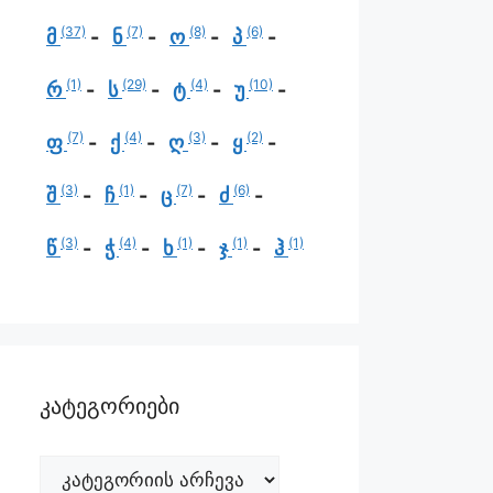
(37)
(7)
(8)
(6)
მ
ნ
ო
პ
(1)
(29)
(4)
(10)
რ
ს
ტ
უ
(7)
(4)
(3)
(2)
ფ
ქ
ღ
ყ
(3)
(1)
(7)
(6)
შ
ჩ
ც
ძ
(3)
(4)
(1)
(1)
(1)
წ
ჭ
ხ
ჯ
ჰ
კატეგორიები