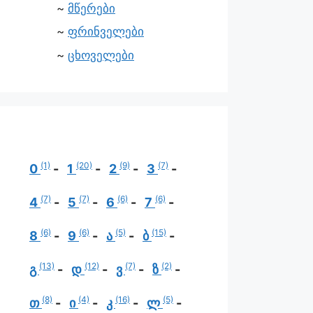
მწერები
ფრინველები
ცხოველები
(1)
(20)
(9)
(7)
0
1
2
3
(7)
(7)
(6)
(6)
4
5
6
7
(6)
(6)
(5)
(15)
8
9
ა
ბ
(13)
(12)
(7)
(2)
გ
დ
ვ
ზ
(8)
(4)
(16)
(5)
თ
ი
კ
ლ