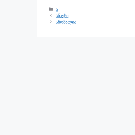
ა
ანკესი
ანომალია