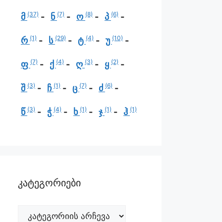
(37)
(7)
(8)
(6)
მ
ნ
ო
პ
(1)
(29)
(4)
(10)
რ
ს
ტ
უ
(7)
(4)
(3)
(2)
ფ
ქ
ღ
ყ
(3)
(1)
(7)
(6)
შ
ჩ
ც
ძ
(3)
(4)
(1)
(1)
(1)
წ
ჭ
ხ
ჯ
ჰ
კატეგორიები