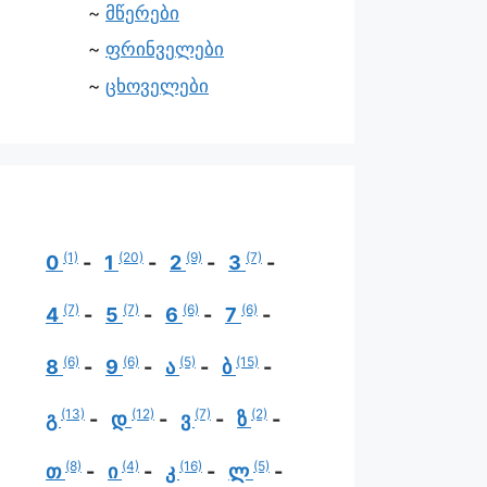
მწერები
ფრინველები
ცხოველები
(1)
(20)
(9)
(7)
0
1
2
3
(7)
(7)
(6)
(6)
4
5
6
7
(6)
(6)
(5)
(15)
8
9
ა
ბ
(13)
(12)
(7)
(2)
გ
დ
ვ
ზ
(8)
(4)
(16)
(5)
თ
ი
კ
ლ