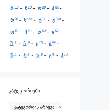
(37)
(7)
(8)
(6)
მ
ნ
ო
პ
(1)
(29)
(4)
(10)
რ
ს
ტ
უ
(7)
(4)
(3)
(2)
ფ
ქ
ღ
ყ
(3)
(1)
(7)
(6)
შ
ჩ
ც
ძ
(3)
(4)
(1)
(1)
(1)
წ
ჭ
ხ
ჯ
ჰ
კატეგორიები