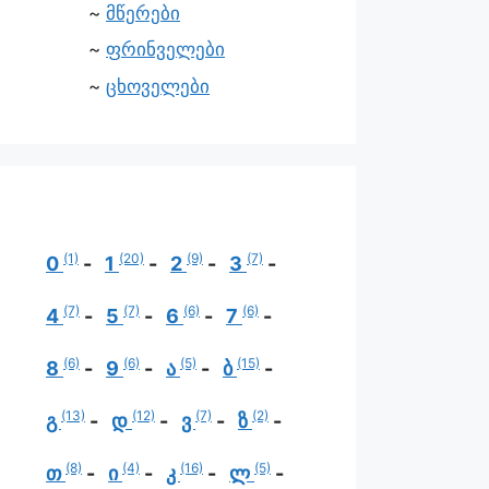
მწერები
ფრინველები
ცხოველები
(1)
(20)
(9)
(7)
0
1
2
3
(7)
(7)
(6)
(6)
4
5
6
7
(6)
(6)
(5)
(15)
8
9
ა
ბ
(13)
(12)
(7)
(2)
გ
დ
ვ
ზ
(8)
(4)
(16)
(5)
თ
ი
კ
ლ