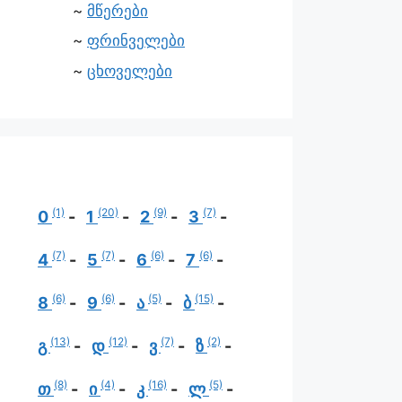
მწერები
ფრინველები
ცხოველები
(1)
(20)
(9)
(7)
0
1
2
3
(7)
(7)
(6)
(6)
4
5
6
7
(6)
(6)
(5)
(15)
8
9
ა
ბ
(13)
(12)
(7)
(2)
გ
დ
ვ
ზ
(8)
(4)
(16)
(5)
თ
ი
კ
ლ