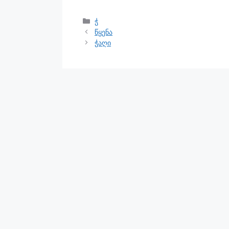
ჭ
წყენა
ჭაღი