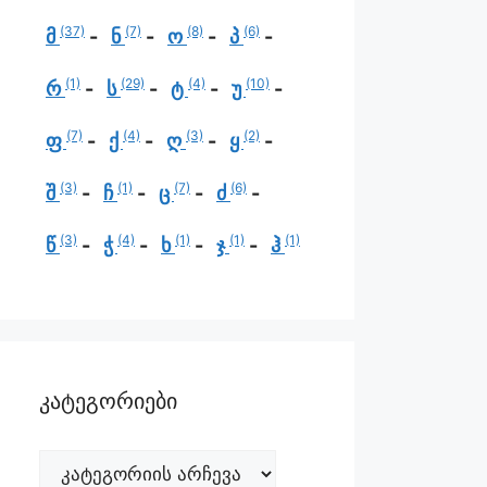
(37)
(7)
(8)
(6)
მ
ნ
ო
პ
(1)
(29)
(4)
(10)
რ
ს
ტ
უ
(7)
(4)
(3)
(2)
ფ
ქ
ღ
ყ
(3)
(1)
(7)
(6)
შ
ჩ
ც
ძ
(3)
(4)
(1)
(1)
(1)
წ
ჭ
ხ
ჯ
ჰ
კატეგორიები