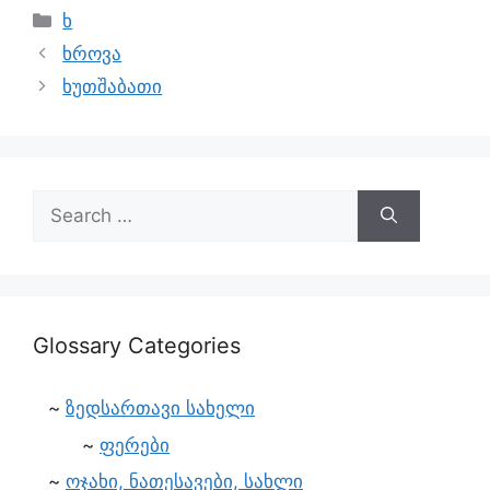
ხ
ხროვა
ხუთშაბათი
Glossary Categories
ზედსართავი სახელი
ფერები
ოჯახი, ნათესავები, სახლი