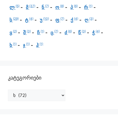
(5)
(37)
(7)
(8)
(6)
(1)
ლ
მ
ნ
ო
პ
რ
(29)
(4)
(10)
(7)
(4)
(3)
ს
ტ
უ
ფ
ქ
ღ
(2)
(3)
(1)
(7)
(6)
(3)
(4)
ყ
შ
ჩ
ც
ძ
წ
ჭ
(1)
(1)
(1)
ხ
ჯ
ჰ
კატეგორიები